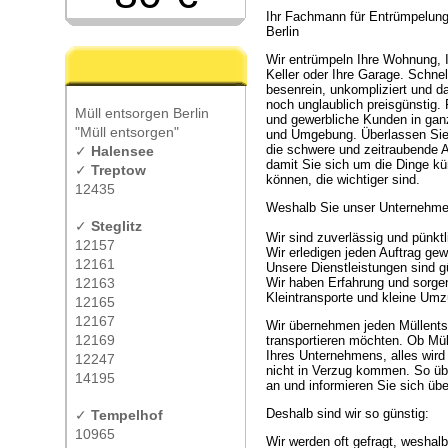
Ihr Fachmann für Entrümpelun
Berlin
Wir entrümpeln Ihre Wohnung, 
Keller oder Ihre Garage. Schnel
besenrein, unkompliziert und d
noch unglaublich preisgünstig. 
Müll entsorgen Berlin
und gewerbliche Kunden in ganz
"Müll entsorgen"
und Umgebung. Überlassen Sie
die schwere und zeitraubende A
✓
Halensee
damit Sie sich um die Dinge 
✓
Treptow
können, die wichtiger sind.
12435
Weshalb Sie unser Unternehmen
✓
Steglitz
Wir sind zuverlässig und pünktl
12157
Wir erledigen jeden Auftrag ge
12161
Unsere Dienstleistungen sind gü
12163
Wir haben Erfahrung und sorgen
Kleintransporte und kleine Um
12165
12167
Wir übernehmen jeden Müllent
12169
transportieren möchten. Ob Mül
Ihres Unternehmens, alles wird 
12247
nicht in Verzug kommen. So üb
14195
an und informieren Sie sich üb
Deshalb sind wir so günstig:
✓
Tempelhof
10965
Wir werden oft gefragt, weshalb