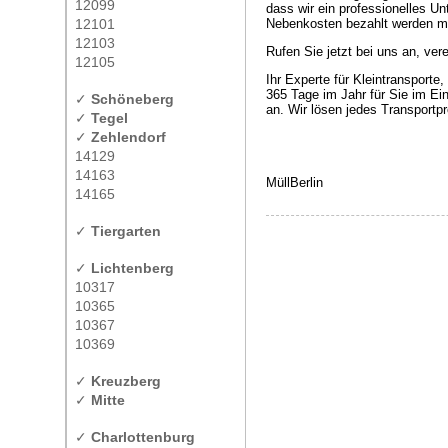
12099
dass wir ein professionelles Un
12101
Nebenkosten bezahlt werden mü
12103
Rufen Sie jetzt bei uns an, ver
12105
Ihr Experte für Kleintransport
365 Tage im Jahr für Sie im Ein
✓
Schöneberg
an. Wir lösen jedes Transportpr
✓
Tegel
✓
Zehlendorf
14129
14163
MüllBerlin
14165
✓
Tiergarten
✓
Lichtenberg
10317
10365
10367
10369
✓
Kreuzberg
✓
Mitte
✓
Charlottenburg