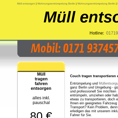
Müll entsorgen
|
Wohnungsentrümpelung Berlin
|
Wohnungsentrümpelung Berlin
|
Müll ents
Hotline:
01719
Müll
Couch tragen transportieren 
tragen
fahren
Entrümpelung und
Müllentsorg
ganz Berlin und Umgebung - gü
entsorgen
und professionell Sie möchten
entrümpeln, umziehen oder ha
alles inkl.
etwas zu transportieren, doch e
pauschal
Ihnen ein geeignetes Fahrzeug
Transport? Kein Problem, denn 
erledigen das mit unserem inkl
80 €
Fahrer für Sie.