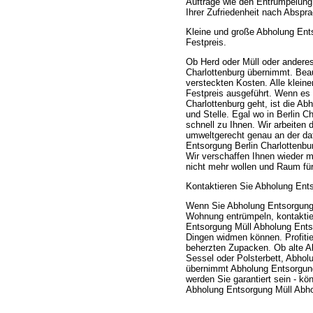
Aufträge wie den Entrümpelung
Ihrer Zufriedenheit nach Abspr
Kleine und große Abholung Ents
Festpreis.
Ob Herd oder Müll oder andere
Charlottenburg übernimmt. Beauf
versteckten Kosten. Alle klei
Festpreis ausgeführt. Wenn es
Charlottenburg geht, ist die A
und Stelle. Egal wo in Berlin 
schnell zu Ihnen. Wir arbeiten
umweltgerecht genau an der da
Entsorgung Berlin Charlottenbur
Wir verschaffen Ihnen wieder m
nicht mehr wollen und Raum fü
Kontaktieren Sie Abholung Ents
Wenn Sie Abholung Entsorgung 
Wohnung entrümpeln, kontaktier
Entsorgung Müll Abholung Ents
Dingen widmen können. Profitie
beherzten Zupacken. Ob alte Ab
Sessel oder Polsterbett, Abhol
übernimmt Abholung Entsorgung 
werden Sie garantiert sein - kö
Abholung Entsorgung Müll Abho