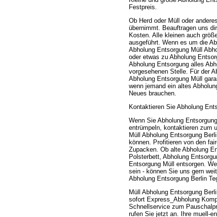
Festpreis.
Ob Herd oder Müll oder andere
übernimmt. Beauftragen uns dire
Kosten. Alle kleinen auch größ
ausgeführt. Wenn es um die Abh
Abholung Entsorgung Müll Abhol
oder etwas zu Abholung Entsorg
Abholung Entsorgung alles Abh
vorgesehenen Stelle. Für der A
Abholung Entsorgung Müll garan
wenn jemand ein altes Abholun
Neues brauchen.
Kontaktieren Sie Abholung Ents
Wenn Sie Abholung Entsorgung 
entrümpeln, kontaktieren zum u
Müll Abholung Entsorgung Berl
können. Profitieren von den fa
Zupacken. Ob alte Abholung Ent
Polsterbett, Abholung Entsorg
Entsorgung Müll entsorgen. Wen
sein - können Sie uns gern wei
Abholung Entsorgung Berlin Teg
Müll Abholung Entsorgung Berl
sofort Express_Abholung Komple
Schnellservice zum Pauschalp
rufen Sie jetzt an. Ihre muell-