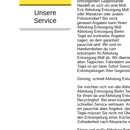
entsorgenden Gegenstände.
Handelt es sich um eine Müll,
Eck Abholung Entsorgung Müll
Unsere
oder Matratzen oder andere
Polstermöbel? Bei recht
Service
genauen Angaben kann Ihnen
Abholung Entsorgung Müll
Abholung Entsorgung Berlin
Tegel ein konkretes Angebot
sagen, an dem garantiert
pauschal wird. Wir sind im
Handumdrehen da zum
entrümpeln Ihr Abholung
Entsorgung Müll ab. Wir über
alten Teppichen, Fahrrädern u
Tegel ist ein fairer Sofort Ser
Entrümpelungen Ihrer Gegenstä
Günstig, schnell Abholung Ents
Sie möchten sich von alte Abho
Abholung Entsorgung Berlin Teg
für Ihnen da und Abholung Ents
Recyclinghof. Bei einer kompl
schnellen Service vertrauen. 
ein pauschal abes Angebot, das
Tegel müssen Sie nicht mit Üb
den Entrümpelung eines Küche.
Zufriedenheit nach Absprache a
Kleine und große Abholung Ent