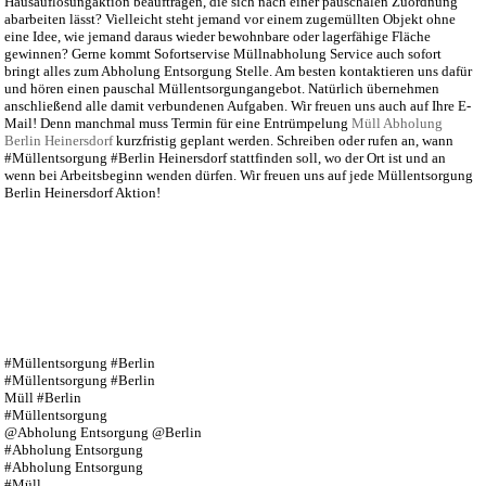
Hausauflösungaktion beauftragen, die sich nach einer pauschalen Zuordnung
abarbeiten lässt? Vielleicht steht jemand vor einem zugemüllten Objekt ohne
eine Idee, wie jemand daraus wieder bewohnbare oder lagerfähige Fläche
gewinnen? Gerne kommt Sofortservise Müllnabholung Service auch sofort
bringt alles zum Abholung Entsorgung Stelle. Am besten kontaktieren uns dafür
und hören einen pauschal Müllentsorgungangebot. Natürlich übernehmen
anschließend alle damit verbundenen Aufgaben. Wir freuen uns auch auf Ihre E-
Mail! Denn manchmal muss Termin für eine Entrümpelung
Müll Abholung
Berlin Heinersdorf
kurzfristig geplant werden. Schreiben oder rufen an, wann
#Müllentsorgung #Berlin Heinersdorf stattfinden soll, wo der Ort ist und an
wenn bei Arbeitsbeginn wenden dürfen. Wir freuen uns auf jede Müllentsorgung
Berlin Heinersdorf Aktion!
#Müllentsorgung #Berlin
#Müllentsorgung #Berlin
Müll #Berlin
#Müllentsorgung
@Abholung Entsorgung @Berlin
#Abholung Entsorgung
#Abholung Entsorgung
#Müll