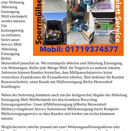
eine Wohnung
Abholung
Entsorgung
Müll entrümpelt
werden müssen.
Um
kostengünstig
zu entlasten,
bietet unser
Service Müll
Abholung
Entsorgung
Berlin
Heinersdorf pauschal an. Wir entrümpeln abholen und Abholung Entsorgung
von Wohnungen, Keller jede Menge Müll. Im Vergleich zu anderen lokalen
Anbietern können Kunden feststellen, dass Müllpauschalservice keine
versteckten Zusatzkosten für Extraarbeiten erheben. Dies bedeutet für Kunden
Kostensicherheit, wenn Kunde mit Müllentsorgung Berlin Heinersdorf
beauftragen.
Neben der Sortierung kümmern auch um die fachgerechte Abgabe der Abholung
Entsorgung Müll Müllbestände bei den korrekten Recycling
Entsorgungsstellen. Unser @Müllentsorgung @Berlin Heinersdorf
Müllrecyclingdienst Service Sofortdienst Müllentsorgung bietet Komplett
Müllentsorgungservice so dass Kunden sich hierbei um nichts kümmern
müssen.
Möglicherweise möchte jemand mit einer Wohnungsauflösungsaktion oder