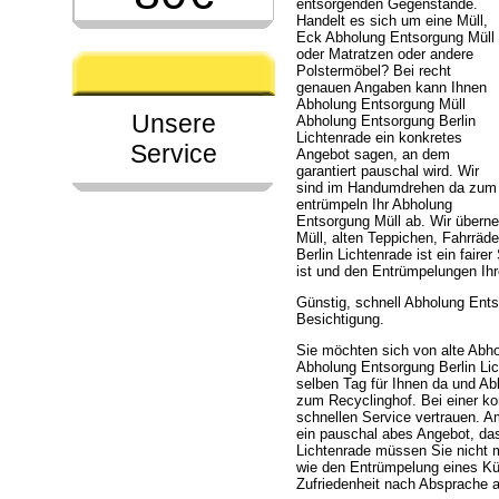
entsorgenden Gegenstände.
Handelt es sich um eine Müll,
Eck Abholung Entsorgung Müll
oder Matratzen oder andere
Polstermöbel? Bei recht
genauen Angaben kann Ihnen
Abholung Entsorgung Müll
Unsere
Abholung Entsorgung Berlin
Lichtenrade ein konkretes
Service
Angebot sagen, an dem
garantiert pauschal wird. Wir
sind im Handumdrehen da zum
entrümpeln Ihr Abholung
Entsorgung Müll ab. Wir über
Müll, alten Teppichen, Fahrrä
Berlin Lichtenrade ist ein fair
ist und den Entrümpelungen Ih
Günstig, schnell Abholung Ents
Besichtigung.
Sie möchten sich von alte Abho
Abholung Entsorgung Berlin Lich
selben Tag für Ihnen da und Ab
zum Recyclinghof. Bei einer k
schnellen Service vertrauen. 
ein pauschal abes Angebot, das
Lichtenrade müssen Sie nicht 
wie den Entrümpelung eines Kü
Zufriedenheit nach Absprache a