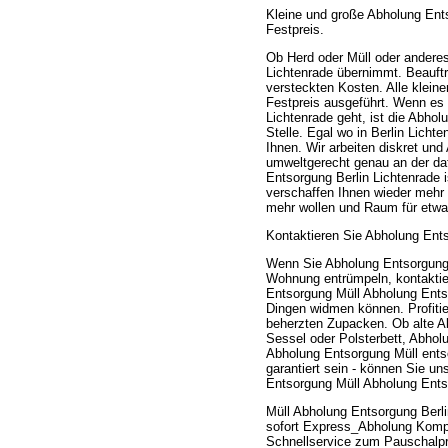
Kleine und große Abholung Ent
Festpreis.
Ob Herd oder Müll oder andere
Lichtenrade übernimmt. Beauftra
versteckten Kosten. Alle klei
Festpreis ausgeführt. Wenn es
Lichtenrade geht, ist die Abho
Stelle. Egal wo in Berlin Lich
Ihnen. Wir arbeiten diskret un
umweltgerecht genau an der da
Entsorgung Berlin Lichtenrade i
verschaffen Ihnen wieder mehr 
mehr wollen und Raum für etw
Kontaktieren Sie Abholung Ents
Wenn Sie Abholung Entsorgung 
Wohnung entrümpeln, kontaktier
Entsorgung Müll Abholung Ents
Dingen widmen können. Profitie
beherzten Zupacken. Ob alte Ab
Sessel oder Polsterbett, Abho
Abholung Entsorgung Müll entso
garantiert sein - können Sie un
Entsorgung Müll Abholung Entso
Müll Abholung Entsorgung Berl
sofort Express_Abholung Komple
Schnellservice zum Pauschalp