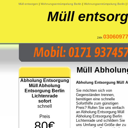
Müll entsorgen
|
Wohnungsentrümpelung Berlin
|
Wohnungsentrümpelung Berlin
|
Müll entsorg
0306097
24h
Müll Abholun
Abholung Entsorgung
Abholung Entsorgung Müll Ab
Müll Abholung
Entsorgung Berlin
Sie möchten sich von
Gegenständen trennen,
Lichtenrade
benötigen eine schnelle
sofort
Soforthilfe zum günstigen
schnell
Preis? Rufen Sie uns einfach
an Abholung Entsorgung Müll
Preis
Abholung Entsorgung Berlin
Lichtenrade und schildern Sie
80€
uns Umfang und Größe der zu