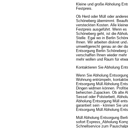
Kleine und große Abholung Ent
Festpreis.
Ob Herd oder Müll oder andere
Schöneberg übernimmt. Beauftrag
versteckten Kosten. Alle klei
Festpreis ausgeführt. Wenn es
Schöneberg geht, ist die Abho
Stelle. Egal wo in Berlin Sch
Ihnen. Wir arbeiten diskret un
umweltgerecht genau an der da
Entsorgung Berlin Schöneberg i
verschaffen Ihnen wieder mehr 
mehr wollen und Raum für etw
Kontaktieren Sie Abholung Ents
Wenn Sie Abholung Entsorgung 
Wohnung entrümpeln, kontaktier
Entsorgung Müll Abholung Ents
Dingen widmen können. Profitie
beherzten Zupacken. Ob alte A
Sessel oder Polsterbett, Abho
Abholung Entsorgung Müll entso
garantiert sein - können Sie un
Entsorgung Müll Abholung Ents
Müll Abholung Entsorgung Berl
sofort Express_Abholung Komple
Schnellservice zum Pauschalp