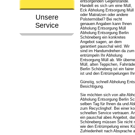
entsorgenden Gegenstände.
Handelt es sich um eine Müll,
Eck Abholung Entsorgung Müll
oder Matratzen oder andere
Unsere
Polstermöbel? Bei recht
Service
genauen Angaben kann Ihnen
Abholung Entsorgung Müll
Abholung Entsorgung Berlin
Schöneberg ein konkretes
Angebot sagen, an dem
garantiert pauschal wird. Wir
sind im Handumdrehen da zum
entrümpeln Ihr Abholung
Entsorgung Müll ab. Wir über
Müll, alten Teppichen, Fahrrä
Berlin Schöneberg ist ein faire
ist und den Entrümpelungen Ih
Günstig, schnell Abholung Ent
Besichtigung.
Sie möchten sich von alte Abho
Abholung Entsorgung Berlin Sch
selben Tag für Ihnen da und Ab
zum Recyclinghof. Bei einer k
schnellen Service vertrauen. 
ein pauschal abes Angebot, das
Schöneberg müssen Sie nicht m
wie den Entrümpelung eines Kü
Zufriedenheit nach Absprache a