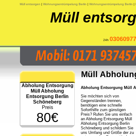
Müll entsorgen
|
Wohnungsentrümpelung Berlin
|
Wohnungsentrümpelung Berlin
|
Müll entsorg
0306097
24h
Müll Abholun
Abholung Entsorgung
Abholung Entsorgung Müll Ab
Müll Abholung
Entsorgung Berlin
Sie möchten sich von
Gegenständen trennen,
Schöneberg
benötigen eine schnelle
Preis
Soforthilfe zum günstigen
80€
Preis? Rufen Sie uns einfach
an Abholung Entsorgung Müll
Abholung Entsorgung Berlin
Schöneberg und schildern Sie
uns Umfang und Größe der zu